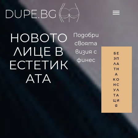
НОВОТО
Подобри
своята
ЛИЦЕ В
визия с
БЕ
ЗП
финес
ЕСТЕТИК
ЛА
ТН
АТА
А
КО
НС
УЛ
ТА
ЦИ
Я